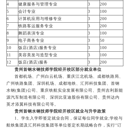
4
健康服务与管理专业
3
200
5
会计专业
3
100
6
计算机应用与维修专业
3
200
7
铁路客运服务专业
3
200
8
舞蹈表演专业
3
100
9
电子商务专业
3
50
10
饭店(酒店)服务专业
3
100
11
美容美发与造型专业
3
100
12
饭店(酒店)服务
3
200
贵州首钢水钢技师学院经开校区部分就业单位
首都机场、广州白云机场、重庆江北机场、成都铁路局、
广州铁路集团、深圳机场、成都地铁、汇邦科技集团、首钢
水钢(集团)公司、重庆铁航实业发展有限公司、贵州吉利新能
源汽车制造有限公司、深圳比亚迪股份有限公司、贵州达内
英才添翼科技有限公司等。
贵州首钢水钢技师学院经开校区就业与升学政策
1、学生入学即签定就业合同，保证每位同学就业;学校与
航铁集团及汇邦科技集团等单位签定长期战略合作，实行“订