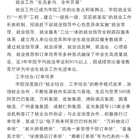
就业工作 “全员参与、全年开展”
就业工作已成为学院工作的出发点和落脚点。学院就业实
行“一把手”工程，建立“一级抓一级、层层抓落实”的就业工作
长效机制。招就处下设就业指导中心负责具体实施“就业管
理、就业指导、就业服务”三位一体的就业指导全程跟踪服务
体系，建立用人单位信息库和毕业生就业跟踪服务数据库，
通过就业指导课、就业讲座、就业信息网、双选会、心理咨
询、就业推荐和订单培养等多种形式确保了毕业生高质量就
业。近3年学院平均就业率达到95%以上，因成绩突出被省教
育厅评为毕业生就业工作先进单位。
工学结合/订单培养
学院深度践行“校企结合、工学结合”的教学模式改革，加
强校企合作，不断拓展校外实训实习基地。先后与世界500强
阿里巴巴集团、万科集团、首旅集团、洲际酒店集团、圆通
物流、广州嘉逸集团、成都仁和集团、蓝光集团等123家企事
业机构签订了校企合作协议；与企业深度合作，积极推行订
单培养，形成了以“电子商务阿里巴巴特色班”、“万科物业订
单班”、“郝大师蜀绣班”、“四海一家管理干部订单班”、“嘉逸
英才班”、“绿洲酒店订单班”、“廊桥订单班”等为代表的一系