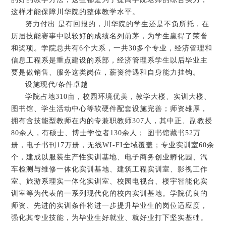
这样才能保障川华院的整体教学水平。
努力付出 是有回报的，川华院的学生还是不负所托，在
历届技能赛事中以较好的成绩名列前茅，为学生赢得了荣誉
和奖项。学院总共有6个大系，一共30多个专业，经济管理和
信息工程系是重点建设的系部，经济管理系学生以后毕业主
要是做销售、服务这类岗位，薪资待遇和自身能力挂钩。
设施现代/条件卓越
学院占地310亩，校园环境优美，教学大楼、实训大楼、
图书馆、学生活动中心等软硬件配套设施完善；师资雄厚，
拥有含技能型教师在内的专兼职教师307人，其中正、副教授
80余人，有硕士、博士学位者130余人； 图书馆藏书52万
册，电子书刊17万册，无线WI-FI全域覆盖；专业实训室60余
个，建成以服装生产性实训基地、电子商务创业孵化园、汽
车检测与维修一体化实训基地、建筑工程实训室、影视工作
室、旅游系理实一体化实训室、校园电视台、楼宇智能化实
训室等为代表的一系列现代化的校内实训基地。学院优良的
师资、先进的实训条件将进一步提升毕业生的岗位适应度，
强化其专业技能，为毕业生好就业、就好业打下坚实基础。