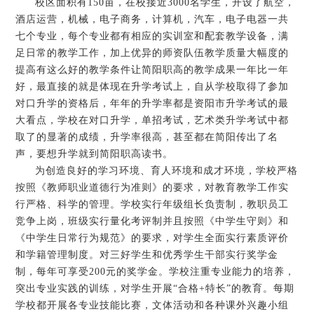
校区面积有150亩，在校接近3000名学生，开设了航空，
酒店运营，机械，电子商务，计算机，汽车，电子电器一共
七个专业，每个专业都有相应的实训室和配套教学设备，满
足日常的教学工作，加上优异的师资队伍教学质量大幅度的
提高有这么好的教学条件让简阳职高的教学成果一年比一年
好，最直接的就是体现在升学考试上，自从学校取得了参加
对口升学的资格后，年年的升学率都是资阳市升学考试的最
大看点，学校在对口升学，单招考试，艺术类升学考试中都
取了的显著的成绩，升学率很高，甚至都在简阳传出了名
声，要想升学就到简阳职高读书。
为创造良好的学习环境、育人环境和成才环境，学校严格
按照《教师职业道德行为准则》的要求，对教育教学工作实
行严格、科学的管理。学校实行年级组长负责制，教职员工
竞争上岗，班级实行量化考评制并且按照《中学生守则》和
《中学生日常行为规范》的要求，对学生全面实行素质评价
和学籍管理制度。对三好学生和优秀学生干部实行奖学金
制，每年可享受200元的奖学金。学校注重专业能力的培养，
突出专业实践的训练，对学生开展“合格+特长”的教育。每期
学校都开展各专业技能比赛，文体活动和各种课外兴趣小组