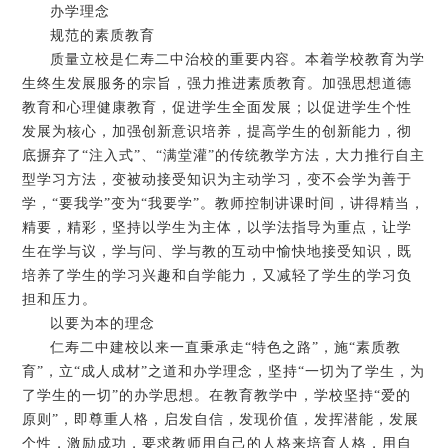
办学理念
规范的素质教育
质量立校是仁寿二中治校的重要内容。本着学校教育为学
生终生发展服务的宗旨，强力推进素质教育。加强思想道德
教育和心理健康教育，促进学生全面发展；以促进学生个性
发展为核心，加强创新意识培养，提高学生的创新能力，彻
底摒弃了“注入式”、“满堂灌”的传统教学方法，大力推行自主
型学习方法，变被动接受知识为主动学习，变不会学为善于
学，“要我学”变为“我要学”。教师控制讲课时间，讲得精当，
精要，精彩，坚持以学生为主体，以学法指导为重点，让学
生在学与议，学与问、学与教的互动中愉快地接受知识，既
培养了学生的学习兴趣和自学能力，又减轻了学生的学习负
担和压力。
以要为本的理念
仁寿二中建校以来一直秉承走“特色之路”，施“素质教
育”，立“成人成材”之道和办学理念，坚持“一切为了学生，为
了学生的一切”的办学思想。在教育教学中，学校坚持“爱的
原则”，即尊重人格，启发自信，发现价值，发挥潜能，发展
个性，激励成功，要求教师用自己的人格来培育人格，用自