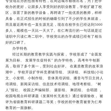
专业现在办的也很有特色，在周边城市都很出名，为了把学
校办的更好，让跟多人享受到好的职业教育，学校扩建了校
区，添置了新的教学设备，再聘请了一批优质的教师，样样
具备，在正式招生的时候的确吸引到了不少的学生来就读，
而且最近两年也一直生源充足，现在在校学生已经达到5000
多人，规模也一天比一天大了。在仁寿流行的一句话就是过
读职中只读仁寿二职中。学校突出的办学成绩已经有了相当
好的口碑了。
办学特色
经过长期的教育教学实践与探索， 学校形成了 “全面发
展为目标、 发展学生促特长” 的办学特色， 高考年午刨新
高，取得了多个第一，受到社会好评。 在素质教育的改革浪
潮中， 学校开设扩学科竞赛辅导组、 演讲组、 科技组(小论
文、小发明、小制作组、 音体美培训组、播音与节日主持人
培调组、新闻采访组、信息技术培调组、地理考察组、 “树
人”报社、 校园之声编辑部、 摄影组、 舞蹈组、 合唱团 ，
校园电视台科研课题《发展特长无差生》通过省级验收， 被
评为省级教育科研课题二等奖；学校的初中教育被誉为仁寿
教育的一面旗帜。