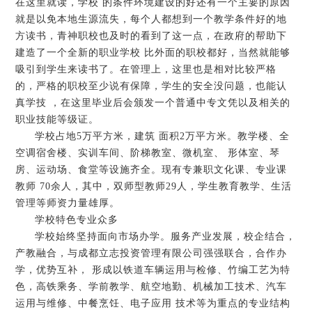
在这里就读，学校 的条件环境建设的好还有一个主要的原因
就是以免本地生源流失，每个人都想到一个教学条件好的地
方读书，青神职校也及时的看到了这一点，在政府的帮助下
建造了一个全新的职业学校 比外面的职校都好，当然就能够
吸引到学生来读书了。在管理上，这里也是相对比较严格
的，严格的职校至少说有保障，学生的安全没问题，也能认
真学技 ，在这里毕业后会颁发一个普通中专文凭以及相关的
职业技能等级证。
学校占地5万平方米，建筑 面积2万平方米。教学楼、全
空调宿舍楼、实训车间、阶梯教室、微机室、 形体室、琴
房、运动场、食堂等设施齐全。现有专兼职文化课、专业课
教师 70余人，其中，双师型教师29人，学生教育教学、生活
管理等师资力量雄厚。
学校特色专业众多
学校始终坚持面向市场办学。服务产业发展，校企结合，
产教融合，与成都立志投资管理有限公司强强联合，合作办
学，优势互补， 形成以铁道车辆运用与检修、竹编工艺为特
色，高铁乘务、学前教学、航空地勤、机械加工技术、汽车
运用与维修、中餐烹饪、电子应用 技术等为重点的专业结构