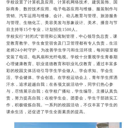
学校设置了计算机及应用、计算机网络技术、建筑装饰、国
际商务、数控技术应用、电子电器应用与维修、服装制作与
营销、汽车运用与维修、会计、幼儿教育与管理、旅游服务
与管理、生物化工、美容美发与形象设计、美术、播音与节
目主持等15个专业，计划招生1500人。
学校实行“封闭式”管理和公寓制管理，中心领导负总责，课
堂教育教学、学生食堂宿舍及门卫管理都有专人负责，生活
老师24小时守护，为改善学生学习和生活环境，每间寝室都
安装了电话、电风扇和光纤电视。学校十分重视学生青春期
心理健康教育、职业道德教育和职业礼仪教育，通过丰富多
彩的校园文体活动引导学生学会做人、学会求知、学会生
活、学会健体、学会创造。在学校运动会上，青年学生挥洒
汗水，追求超越自我；在各项文娱活动中，同学们热心参
与，尽情展示自我；在学校广播站，学生编导、主播认真负
责，努力提高自我；在校学生会、团委会，学生干部踏实工
作，积极锻炼自我。一系列的校园活动，不仅丰富了学生的
课余生活，还促进了学生全面素质的提高。