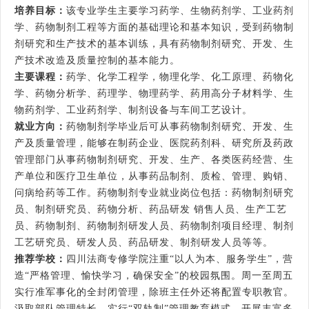
培养目标：
该专业学生主要学习药学、生物药剂学、工业药剂
学、药物制剂工程等方面的基础理论和基本知识，受到药物制
剂研究和生产技术的基本训练，具有药物制剂研究、开发、生
产技术改造及质量控制的基本能力。
主要课程：
药学、化学工程学，物理化学、化工原理、药物化
学、药物分析学、药理学、物理药学、药用高分子材料学、生
物药剂学、工业药剂学、制剂设备与车间工艺设计。
就业方向：
药物制剂学毕业后可从事药物制剂研究、开发、生
产及质量管理，能够在制药企业、医院药剂科、研究所及药政
管理部门从事药物制剂研究、开发、生产、各类医药经营、生
产单位和医疗卫生单位，从事药品制剂、质检、管理、购销、
问病给药等工作。药物制剂专业就业岗位包括：药物制剂研究
员、制剂研究员、药物分析、药品研发 销售人员、生产工艺
员、药物制剂、药物制剂研发人员、药物制剂项目经理、制剂
工艺研究员、研发人员、药品研发、制剂研发人员等等。
推荐学校：
四川法商专修学院注重“以人为本、服务学生”，营
造“严格管理、愉快学习，确保安全”的校园氛围。周一至周五
实行准军事化的全封闭管理，除班主任外还将配置专职教官。
汲取部队管理特长，实行“双轨制”管理教育模式。开展丰富多