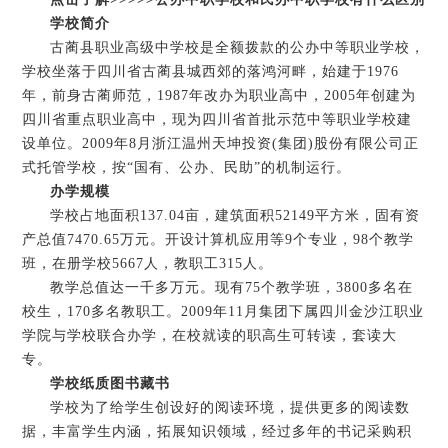
学校简介
古蔺县职业高级中学校是全额拨款的公办中等职业学校，
学校坐落于四川省古蔺县城西郊的落鸿河畔，始建于1976
年，前身古蔺师范，1987年改办为职业高中，2005年创建为
四川省重点职业高中，现为四川省首批示范中等职业学校建
设单位。2009年8月浙江温州天坤投资(集团)股份有限公司正
式托管学校，按“国有、公办、民助”的机制运行。
办学规模
学校占地面积137.04亩，建筑面积52149平方米，固有资
产总值7470.65万元。开设计算机应用等9个专业，98个教学
班，在册学校5667人，教职工315人。
教学总值达一千多万元。现有75个教学班，3800多名在
校生，170多名教职工。2009年11月集团下属四川金沙江职业
学院与学校联合办学，在校就读的职高生可转读，套读大
专。
学校纸质图书藏书
学校为了给学生创设好的阅读环境，提供更多的阅读数
据，丰富学生内涵，拓展知识领域，经过多年的书记采购积