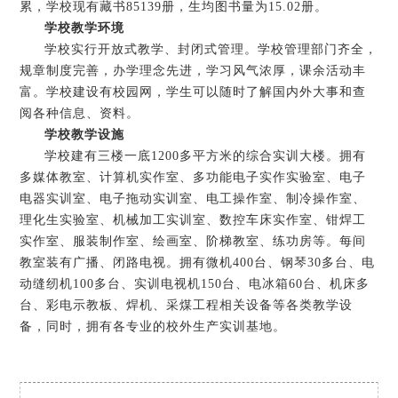
累，学校现有藏书85139册，生均图书量为15.02册。
学校教学环境
学校实行开放式教学、封闭式管理。学校管理部门齐全，
规章制度完善，办学理念先进，学习风气浓厚，课余活动丰
富。学校建设有校园网，学生可以随时了解国内外大事和查
阅各种信息、资料。
学校教学设施
学校建有三楼一底1200多平方米的综合实训大楼。拥有
多媒体教室、计算机实作室、多功能电子实作实验室、电子
电器实训室、电子拖动实训室、电工操作室、制冷操作室、
理化生实验室、机械加工实训室、数控车床实作室、钳焊工
实作室、服装制作室、绘画室、阶梯教室、练功房等。每间
教室装有广播、闭路电视。拥有微机400台、钢琴30多台、电
动缝纫机100多台、实训电视机150台、电冰箱60台、机床多
台、彩电示教板、焊机、采煤工程相关设备等各类教学设
备，同时，拥有各专业的校外生产实训基地。