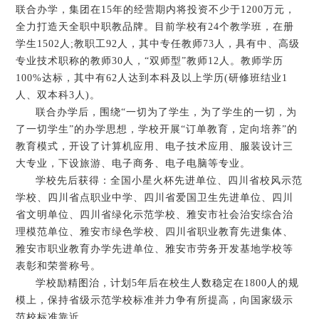
联合办学，集团在15年的经营期内将投资不少于1200万元，
全力打造天全职中职教品牌。目前学校有24个教学班，在册
学生1502人;教职工92人，其中专任教师73人，具有中、高级
专业技术职称的教师30人，“双师型”教师12人。教师学历
100%达标，其中有62人达到本科及以上学历(研修班结业1
人、双本科3人)。
联合办学后，围绕“一切为了学生，为了学生的一切，为
了一切学生”的办学思想，学校开展“订单教育，定向培养”的
教育模式，开设了计算机应用、电子技术应用、服装设计三
大专业，下设旅游、电子商务、电子电脑等专业。
学校先后获得：全国小星火杯先进单位、四川省校风示范
学校、四川省点职业中学、四川省爱国卫生先进单位、四川
省文明单位、四川省绿化示范学校、雅安市社会治安综合治
理模范单位、雅安市绿色学校、四川省职业教育先进集体、
雅安市职业教育办学先进单位、雅安市劳务开发基地学校等
表彰和荣誉称号。
学校励精图治，计划5年后在校生人数稳定在1800人的规
模上，保持省级示范学校标准并力争有所提高，向国家级示
范校标准靠近。