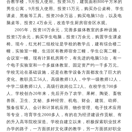
合教学楼，9月投入使用。投资36万，建筑面积800平方米的
男生公寓，9月投入使用。投资15万元，购买办公桌椅、学生
课桌、黑板等工具。投资20余万远，购买电脑53台，以及电
脑桌等。投资2.4万余元，改造学生厨房宿舍区水观。
2005年，投资10万余元，完善多媒体教室的多种设施，
投资5万余元，购买学生电脑，投资1万余元，购置学生课桌
椅。现今，红光村二组校址是学校的教学点，建有综合楼二
幢，实验室一幢。生活区有教师宿舍三幢，学生公寓二幢，
会议室一幢。现有计算机房两个，有先进的电脑53台，有一
个电子实验室和一个多媒体教室。固定资产约一千多万元。
学校无论在基础设施，还是在教学设备方面都发生了巨大的
变化。教职员工56人。高级教师13人，中学一级教师12人，
中学二级教师12人，高级行政岗位工2人。在校学生700多
人。学校创办20年来，先后开办了农学、果树、陶瓷、畜牧
兽医、卫生、文秘、多种经营、机电、财会、建筑、幼师、
预备役军人、会计和计算机应用、物价管理、电子技术应用
等专业，培育学生2000多人，有的在为经济建设作贡献、有
的升入高等院校深造。学校自建立以来，积极探索职业技术
办学的路子，一方面抓好文化课的教学，另一方面抓好职业