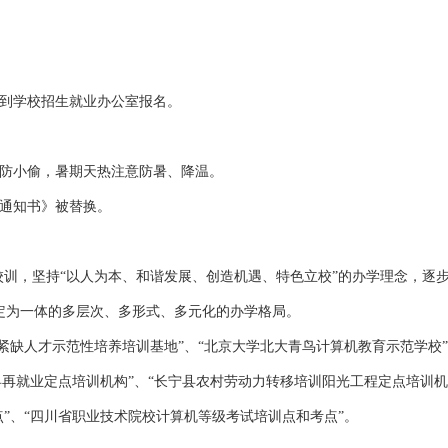
片到学校招生就业办公室报名。
谨防小偷，暑期天热注意防暑、降温。
取通知书》被替换。
校训，坚持“以人为本、和谐发展、创造机遇、特色立校”的办学理念，逐
定为一体的多层次、多形式、多元化的办学格局。
紧缺人才示范性培养培训基地”、“北京大学北大青鸟计算机教育示范学校”
县再就业定点培训机构”、“长宁县农村劳动力转移培训阳光工程定点培训机
”、“四川省职业技术院校计算机等级考试培训点和考点”。