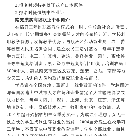
2.报名时须持身份证或户口本原件
3.报名时提供初中毕业证
南充潆溪高级职业中学简介
在搞好三年制职高教学模式的同时，学校急社会之所需，
从1998年起定期举办社会急需的人才的长短培训班。学校利
用教学资源，发挥教学优势，与顺庆区劳动就业局、农工委
等签定农民工培训合同，建立农民工培训基地，每年不定期
举办烹饪、电工、计算机、建筑、美容美发、园艺、畜牧兽
医等中短期培训班，累计举办中短期培训185期，培训农民工
3000余人，惠及南充市三区及西充、蓬安、岳池、南部等地
农民工，培训的人员均取得相应职业资格证书。
学员遍布全国各地，重新走上就业致富的道路。学校同时
与全国各地大中城市人才市场和企业签定了人才输送协议或
联办协议，每年向四川、深圳、上海、北京、江苏、浙江等
地输送初、中、高级技术人才，收到良好的社会效益。从
2001年起开始招收初中春季分流生，为成绩不理想，又无一
技之长的学生找到生存就业的出路，2004届分流生在校学习
二年半，不仅完成中等职业教育课程，学生全部就业，而且