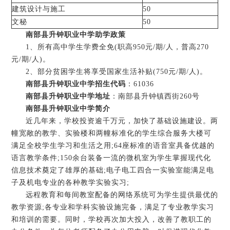
建筑设计与施工
50
文秘
50
南部县升钟职业中学助学政策
1、所有高中学生学费全免(职高950元/期/人，普高270
元/期/人)。
2、部分贫困学生将享受国家生活补贴(750元/期/人)。
南部县升钟职业中学招生代码
：61036
南部县升钟职业中学地址
：南部县升钟镇西街260号
南部县升钟职业中学简介
近几年来，学校投资逾千万元，加快了基础设施建设。两
幢宽敞的教学、实验楼和两幢标准化的学生综合服务大楼可
满足全校学生学习和生活之用;64座标准的语音室具备优越的
语言教学条件;150余台装备一流的微机室为学生掌握现代化
信息技术奠定了雄厚的基础;电子电工四合一实验室能满足电
子及机电专业的各种教学实验实习;
远程教育和每间教室配备的网络系统可为学生提供最优的
教学资源;各专业和学科实验设施完备，满足了专业教学实习
和培训的需要。同时，学校再次加大投入，改善了教职工的