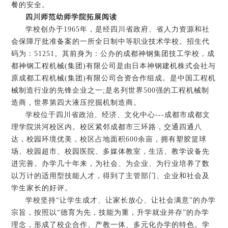
餐的安全。
四川师范幼师学院拓展阅读
学校创办于1965年，是经四川省政府、省人力资源和社
会保障厅批准备案的一所全日制中等职业技术学校。招生代
码为：51251。其前身为：公办的成都神钢集团技工学校，成
都神钢工程机械(集团)有限公司是由日本神钢建机株式会社与
原成都工程机械(集团)有限公司合资合作组成。是中国工程机
械制造行业的先锋企业之一;是名列世界500强的工程机械制
造商，世界第四大液压挖掘机制造商。
学校位于四川省政治、经济、文化中心---成都市成都文
理学院洪河校区内。校区紧邻成都市三环路，交通四通八
达，校园环境优美，校区占地面积600余亩，拥有塑胶篮球
场、校园超市、校园医院、多媒体教室，生活、教学设备先
进完善。办学几十年来，为社会、为企业、为行业培养了数
以万计的适用型技能人才，得到了主管部门、企业和社会及
学生家长的好评。
学校坚持“让学生成才、让家长放心、让社会满意”的办学
宗旨，按照以“德育为先，技能为重，升学就业并存”的办学
理念，形成了校企合作、产教一体、多元化办学的特色。学