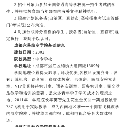
2.招生对象为参加全国普通高等学校统一招生考试的学
生，并根据教育部当年颁布的有关文件精神执行。
3.招生计划以各省(自治区、直辖市)高校招生考试主管部
门(考试院)公布为准。
4.对加分或降分投档的考生，按各省(自治区、直辖市)规
定执行，我院予以认可。
成都东星航空学院基础信息
建校日期：
2002
院校类型：
中专学校
学校地址：
成都市温江区锦绣大道南段1389号
学院地理位置得天独厚，环境优美;各校区设施齐备，设
有计算机房、语音室、多媒体教室、形体房、民航安检实训
室、VIP贵宾接待实训室、话务实训室、票务实训室，完全满
足教学和培训的需要，是众多青年学子学习成才的理想之
地。2011年，学院院长辜英智先生花重金买回一架退役波音
737飞机用于实际教学，成为西南地区唯一一个拥有飞机教学
的航空院校，并被华西都市报，成都电视台等各大媒体报
道。