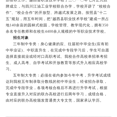
部推荐工作。越西县职业技术学校于二〇一〇年七月正式挂
牌成立，与四川江油工业学校联合办学，学校开辟了 “校校合
作”、“校企合作”的开放型、跨越式发展之路。按照县“十二
五”规划，用五年时间，把“越西县职业技术学校”建成一所占
地140余亩的园林式校园，学校管理、教学现代化，拥有350
余名专任教师和在校生4400余人规模的中等职业技术学校。
招生对象
三年制中专类：身心健康的应、往届初中毕业生(应有初
中毕业证)、中职直升生，在完成中专段学习后，学生可自愿
选择直接就业或经对口高职考试、我校合作高校单招单考招
生、成人高考、自学考试和开放教育等形式升入相应高校学
习。
五年制大专类：必须在省内参加今年中考，升学考试成绩
达到我校五年制录取分数线的初中毕业生，经省招办录取，
完成中专段学业，各项考核合格后不再进行升学考试，根据
专业直接升入对应的联办高校进行后两年学习，成绩合格，
由对应的联办高校颁发普通类大专文凭，国家承认学历。