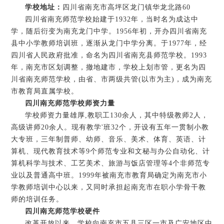
学校地址：
四川省南充市高坪区龙门镇华龙北路60
四川省南充师范学校始建于1932年，当时名为成达中
学，随后衍变为南充龙门中学。1956年初，开办四川省南充
县中小学教师培训班，逐渐从龙门中学分离。于1977年，经
四川省人民政府批准，命名为四川省南充县师范学校。1993
年，南充市区划调整，撤地建市，学校上划市管，更名为四
川省南充师范学校，由省、市两级共管(以市为主)，成为南充
市教育局直属学校。
四川南充师范学校师资力量
学校师资力量雄厚,教职工130余人，其中特级教师2人，
高级讲师20余人。现有教学'班32个，开设有五年一贯制小教
大专班，三年制普师、幼师、音乐、美术、体育、英语、计
算机、现代教育技术等9个师范专业和文秘与办公自动化、计
算机科学与技术、工艺美术、旅游与饭店管理等4个非师范专
业以及普通高中班。1999年被南充市教育局确定为南充市小
学教师培训中心以来，又同时承担起南充市在职小学骨干教
师的培训任务。
四川南充师范学校硬件
改革开放以来，学校向南充市五县三区一市及广安地区中