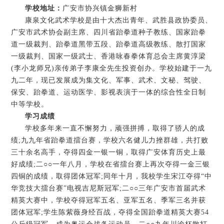
学校地址：
广安市协兴镇金狮新村
康泉文化武术学校是由十大杰出青年、武胜县政协委员、
广安市武术协会副主席、四川省跆拳道种子教练、国家跆拳
道一级裁判、跆拳道黑带五段、跆拳道高级教练、散打国家
一级裁判、国家一级武士、香港咏春拳体育总会主席黄淳梁
(李小龙师兄)亲传弟子李康全先生投资创办。学校始建于一九
九二年，现已发展成为集文化、军事、武术、文秘、驾驶、
保安、跆拳道、运动医学、影视表演于一体的综合性全日制
中等学校。
学习成绩
学校多年来一直不懈努力，顽强拼搏，取得了骄人的成
绩;九九年省跆拳道擂台赛，学校六名健儿力挫群雄，共打败
三十余名高手，夺得四金一银一铜，取得广安体育历史上最
好成绩;二○○一年八月，学校在省擂台赛上再次夺得一金三银
四铜的成绩，取得团体冠军;同年十月，我校学生宋江夺得“中
华竞技大擂台赛”电视吉尼斯冠军;二○○三年广安市首届武术
精英大赛中，学校夺得冠军五名、亚军五名、季军三名并获
团体冠军;学生陈紫薇身经百战，夺得全国跆拳道精英大赛54