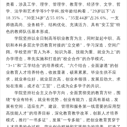
类看，涉及工学、理学、管理学、教育学、经济学、文学、哲
学、法学和艺术学等9个学科;按年龄结构看，"29岁以下"占
18.35%，"30至34岁"占55.05%，"35至44岁"占26.6%。一支
师德高尚、业务精干、结构优化、充满活力、具有"安工贸"特
色的教师队伍基本形成。
学院坚持以全日制高等职业教育为主，同时架起中职、高
职和本科多层次学历教育对接的"立交桥"，学习深造，空间广
阔。学校坚持"育人为本、知识为基、技能为重、就业为上"的
办学理念，率先实施和打造的"校企合作"的办学模式、
"3+1"和"工学结合"的培养模式、"六个结合，全面渗透"的创
业教育人才培养特色，收效显著，硕果累累。毕业生供不应
求，就业单位好，就业层次高，创业本领强，发展后劲大。求
知在淮南，成才在"工贸"，已成为众多学子的共识。
学院坚持社会主义办学方向，全面贯彻党的教育方针，围
绕"专业有特长，就业有优势，创业有能力，提高有基础，发
展有空间，适应生产、建设、管理和服务第一线需要的应用型
高技能人才"的培养目标，深化教育教学改革，创新人才培养
模式，推行"一书多证"，发展"一专多能"，把创业教育贯穿于
人才培养的全过程，突出创业精神和实践能力的培养，打造了