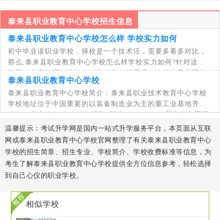
泰来县职业教育中心学校招生信息
泰来县职业教育中心学校怎么样 学校实力如何
初中毕业读职业学校，择校是一个技术活，需要多看多对比，
那么,泰来县职业教育中心学校怎么样学校实力如何?针对这一
问题，老师整理了该校的一些信息，想要报名该校的同学不妨
泰来县职业教育中心学校
仔细的看一下文章内容，相信能对同学们有
泰来县职业教育中心学校简介：泰来县职业技术教育中心学校
学校地址位于中国重要的以装备制造业为主的重工业基地齐齐
哈尔，齐齐哈尔 泰来镇建设路(邮编：162400)，我学校主要经
营
温馨提示：考试升学网是国内一站式升学服务平台，本页面从互联
网或泰来县职业教育中心学校官网整理了有关泰来县职业教育中心
学校的招生简章、招生专业、学校简介、学校收费标准等信息，为
考生了解泰来县职业教育中心学校提供全方位信息参考，轻松选择
到自己心仪的职业学校。
相似学校