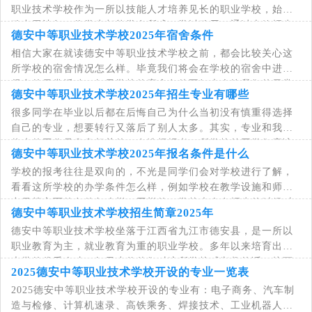
职业技术学校作为一所以技能人才培养见长的职业学校，始终
致力于让每一位学生都能学有所成、学以致用。通过本篇招生
德安中等职业技术学校2025年宿舍条件
简介，您将全面获悉我校的师资力量、教学
相信大家在就读德安中等职业技术学校之前，都会比较关心这
所学校的宿舍情况怎么样。毕竟我们将会在学校的宿舍中进行
很多的日常活动，如果学校的宿舍条件不好也会给我们的日常
德安中等职业技术学校2025年招生专业有哪些
生活带来影响。小编建议，同学们最好结合
很多同学在毕业以后都在后悔自己为什么当初没有慎重得选择
自己的专业，想要转行又落后了别人太多。其实，专业和我们
将来的工作是息息相关的，在选择报考一所学校前同学们应该
德安中等职业技术学校2025年报名条件是什么
首先对自己将要选择的专业进行深思熟虑才
学校的报考往往是双向的，不光是同学们会对学校进行了解，
看看这所学校的办学条件怎么样，例如学校在教学设施和师资
力量等方面的条件怎么样，同样的，学校也会在招生的时候对
德安中等职业技术学校招生简章2025年
同学们进行要求，看看报考同学的学历层次
德安中等职业技术学校坐落于江西省九江市德安县，是一所以
职业教育为主，就业教育为重的职业学校。多年以来培育出了
大批的优秀人才，如果小伙伴们对这所学校感兴趣的话，接下
2025德安中等职业技术学校开设的专业一览表
来可以从学校的招生简章入手对学校的基本
2025德安中等职业技术学校开设的专业有：电子商务、汽车制
造与检修、计算机速录、高铁乘务、焊接技术、工业机器人、