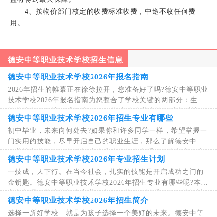
4、按物价部门核定的收费标准收费，中途不收任何费
用。
德安中等职业技术学校招生信息
德安中等职业技术学校2026年报名指南
2026年招生的帷幕正在徐徐拉开，您准备好了吗?德安中等职业
技术学校2026年报名指南为您整合了学校关键的两部分：生动
的学校介绍，让您感知校园氛围;详实的专业表格，助您对比明
德安中等职业技术学校2026年招生专业有哪些
确目标。本文将作为您的专属顾问，带您了
初中毕业，未来向何处去?如果你和许多同学一样，希望掌握一
门实用的技能，尽早开启自己的职业生涯，那么了解德安中等
职业技术学校2026年的招生专业就显得尤为重要。学校紧跟市
德安中等职业技术学校2026年专业招生计划
场需求，精心设置了多个热门且好就业的专
一技成，天下行。在当今社会，扎实的技能是开启成功之门的
金钥匙。德安中等职业技术学校2026年招生专业有哪些呢?本篇
文章整理了学校的招生专业信息，同学们可以看一下，选择适
德安中等职业技术学校2026年招生简介
合自己的专业就读，德安中等职业技术学校
选择一所好学校，就是为孩子选择一个美好的未来。德安中等